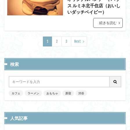
ス ルミネ北千住店（おいし
いダッチベイビー）
続きを読む
1
2
3
Next
検索
カフェ
ラーメン
おもちゃ
原宿
渋谷
人気記事