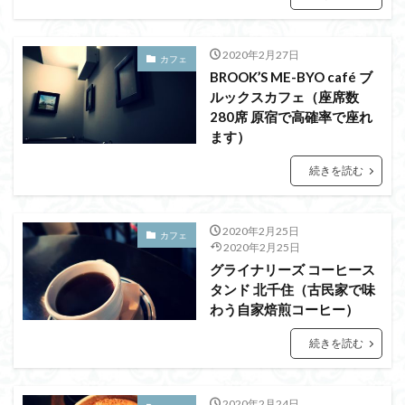
2020年2月27日
カフェ
BROOK’S ME-BYO café ブ
ルックスカフェ（座席数
280席 原宿で高確率で座れ
ます）
続きを読む
2020年2月25日
カフェ
2020年2月25日
グライナリーズ コーヒース
タンド 北千住（古民家で味
わう自家焙煎コーヒー）
続きを読む
2020年2月24日