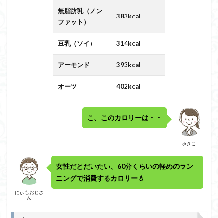
無脂肪乳（ノン
383kcal
ファット）
豆乳（ソイ）
314kcal
アーモンド
393kcal
オーツ
402kcal
こ、このカロリーは・・
ゆきこ
女性だとだいたい、60分くらいの軽めのラン
ニングで消費するカロリー💧
にぃもおじさ
ん