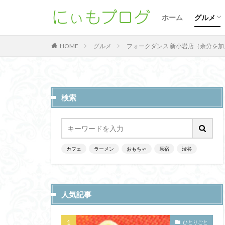
新宿
原宿
渋谷
谷中
水道橋
北千住
阿佐ヶ
群馬
埼玉
千葉
カフェ
パンケ
麺類
スイー
サンド
バーガ
中華料
ごはん
バル
ホーム
グルメ
新宿
原宿
渋谷
谷中
水道橋
北千住
阿佐ヶ
群馬
埼玉
千葉
カフェ
パンケ
麺類
スイー
サンド
バーガ
中華料
ごはん
バル
グルメ
フォークダンス 新小岩店（余分を
HOME
検索
カフェ
ラーメン
おもちゃ
原宿
渋谷
人気記事
ひとりごと