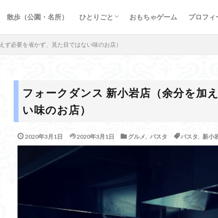
谷
ーキ、ガレット
ツ
ー
理
、丼もの
ブログ運営
英文記事まとめ
新型コロナウィルス
円錐角膜 ブログ
webマーケティング
生姜シロップ
散歩（公園・名所）
ひとりごと
おもちゃゲーム
プロフィ
谷
ーキ、ガレット
ツ
ー
理
、丼もの
ブログ運営
英文記事まとめ
新型コロナウィルス
円錐角膜 ブログ
webマーケティング
生姜シロップ
加えず必要を省かず、見た目ではない味のお店）
フォークダンス 新小岩店（余分を加
い味のお店）
2020年3月1日
2020年3月1日
グルメ
,
パスタ
パスタ
,
新小