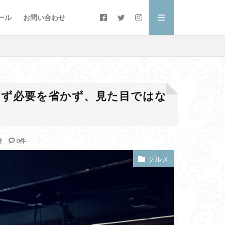
ール
お問い合わせ
えず必要を省かず、見た目ではな
岩
0件
グルメ