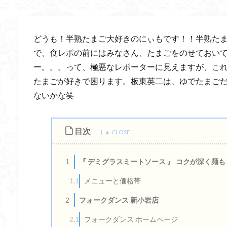
どうも！半熟たまご大好きのにぃもです！！半熟た
で、食レポの前にはみなさん、たまごをのせておい
ー。。。って、極悪なレポーターに見えますが、こ
たまごが好きで困ります。板東英二は、ゆでたまご
ないかな笑
目次
『 デミグラスミートソース 』 コクが深く麺
1
メニューと価格帯
1.1
フォークダンス 新小岩店
2
フォークダンス ホームページ
2.1