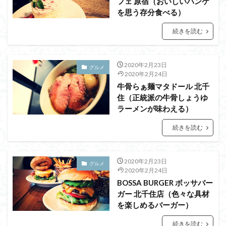
フェ 原宿（おいしいパンケ
を思う存分食べる）
続きを読む
2020年2月23日
グルメ
2020年2月24日
牛骨らぁ麺マタドール 北千
住（正統派の牛骨しょうゆ
ラーメンが味わえる）
続きを読む
2020年2月23日
グルメ
2020年2月24日
BOSSA BURGER ボッサバー
ガー 北千住店（色々な具材
を楽しめるバーガー）
続きを読む