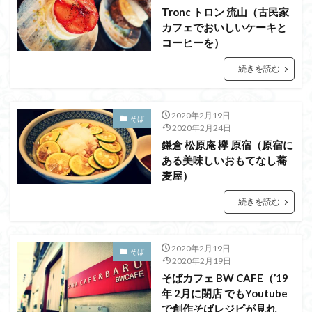
Tronc トロン 流山（古民家
カフェでおいしいケーキと
コーヒーを）
続きを読む
2020年2月19日
そば
2020年2月24日
鎌倉 松原庵 欅 原宿（原宿に
ある美味しいおもてなし蕎
麦屋）
続きを読む
2020年2月19日
そば
2020年2月19日
そばカフェ BW CAFE（’19
年 2月に閉店 でもYoutube
で創作そばレジピが見れ