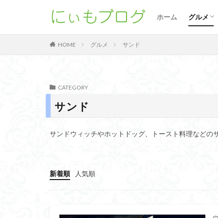
新宿
原宿
渋谷
谷中
水道橋
北千住
阿佐ヶ
群馬
埼玉
千葉
カフェ
パンケ
麺類
スイー
サンド
バーガ
中華料
ごはん
バル
ホーム
グルメ
新宿
原宿
渋谷
谷中
水道橋
北千住
阿佐ヶ
群馬
埼玉
千葉
カフェ
パンケ
麺類
スイー
サンド
バーガ
中華料
ごはん
バル
グルメ
サンド
HOME
CATEGORY
サンド
サンドウィッチやホットドッグ、トースト料理などの
新着順
人気順