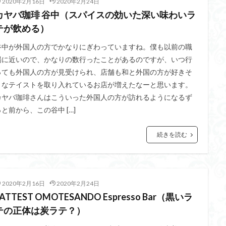
2020年2月16日
2020年2月24日
カヤバ珈琲 谷中（スパイスの効いた深い味わいラ
テが飲める）
谷中が外国人の方でかなりにぎわっていますね。僕も以前の職
場に近いので、かなりの数行ったことがあるのですが、いつ行
っても外国人の方が見受けられ、店舗も和と外国の方が好きそ
うなテイストを取り入れているお店が増えたなーと思います。
カヤバ珈琲さんはこういった外国人の方が訪れるようになるず
っと前から、この谷中 […]
続きを読む
2020年2月16日
2020年2月24日
LATTEST OMOTESANDO Espresso Bar（黒いラ
テの正体は炭ラテ？）