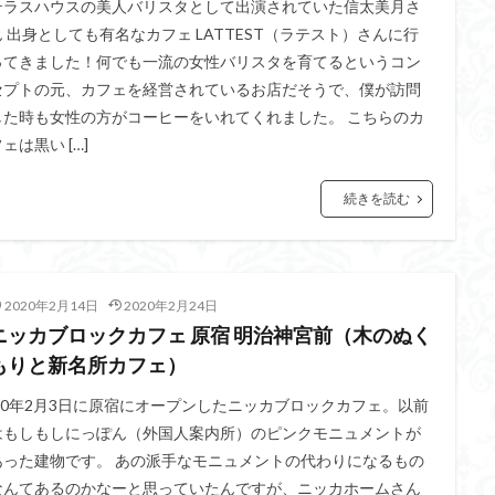
テラスハウスの美人バリスタとして出演されていた信太美月さ
ん 出身としても有名なカフェ LATTEST（ラテスト）さんに行
ってきました！何でも一流の女性バリスタを育てるというコン
セプトの元、カフェを経営されているお店だそうで、僕が訪問
した時も女性の方がコーヒーをいれてくれました。 こちらのカ
ェは黒い […]
続きを読む
2020年2月14日
2020年2月24日
ニッカブロックカフェ 原宿 明治神宮前（木のぬく
もりと新名所カフェ）
’20年2月3日に原宿にオープンしたニッカブロックカフェ。以前
はもしもしにっぽん（外国人案内所）のピンクモニュメントが
あった建物です。 あの派手なモニュメントの代わりになるもの
なんてあるのかなーと思っていたんですが、ニッカホームさん