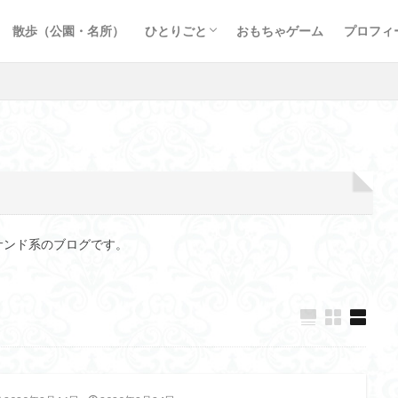
谷
ーキ、ガレット
ツ
ー
理
、丼もの
ブログ運営
英文記事まとめ
新型コロナウィルス
円錐角膜 ブログ
webマーケティング
生姜シロップ
散歩（公園・名所）
ひとりごと
おもちゃゲーム
プロフィ
谷
ーキ、ガレット
ツ
ー
理
、丼もの
ブログ運営
英文記事まとめ
新型コロナウィルス
円錐角膜 ブログ
webマーケティング
生姜シロップ
サンド系のブログです。