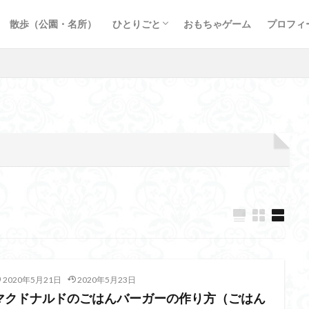
谷
ーキ、ガレット
ツ
ー
理
、丼もの
ブログ運営
英文記事まとめ
新型コロナウィルス
円錐角膜 ブログ
webマーケティング
生姜シロップ
散歩（公園・名所）
ひとりごと
おもちゃゲーム
プロフィ
谷
ーキ、ガレット
ツ
ー
理
、丼もの
ブログ運営
英文記事まとめ
新型コロナウィルス
円錐角膜 ブログ
webマーケティング
生姜シロップ
2020年5月21日
2020年5月23日
マクドナルドのごはんバーガーの作り方（ごはん