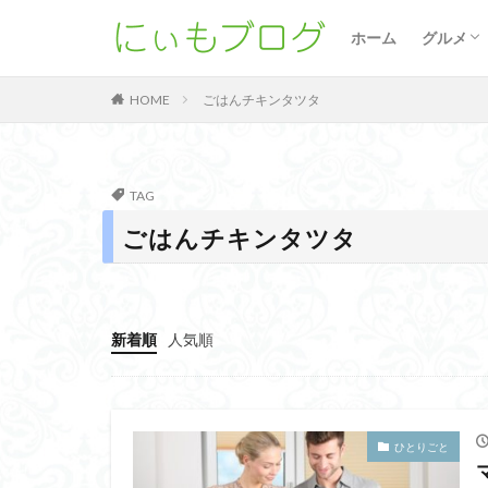
新宿
原宿
渋谷
谷中
水道橋
北千住
阿佐ヶ
群馬
埼玉
千葉
カフェ
パンケ
麺類
スイー
サンド
バーガ
中華料
ごはん
バル
ホーム
グルメ
新宿
原宿
渋谷
谷中
水道橋
北千住
阿佐ヶ
群馬
埼玉
千葉
カフェ
パンケ
麺類
スイー
サンド
バーガ
中華料
ごはん
バル
ごはんチキンタツタ
HOME
TAG
ごはんチキンタツタ
新着順
人気順
ひとりごと